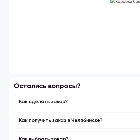
Остались вопросы?
Как сделать заказ?
Подобрать в каталоге или с помощью поискови
Как получить заказ в Челябинске?
Нажать кнопку «КУПИТЬ».
Перейти в корзину и оформить заказ.
Доставляем заказы по Челябинску. Подробнее об
Как выбрать товар?