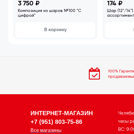
3 750 ₽
174 ₽
Композиция из шаров №100 "С
Шар (12"/14"
цифрой"
ассортимен
В корзину
100% Гаранти
продаваемы
ИНТЕРНЕТ-МАГАЗИН
Челяби
часы ра
+7 (951) 803-75-86
ВС: 9:0
Все магазины