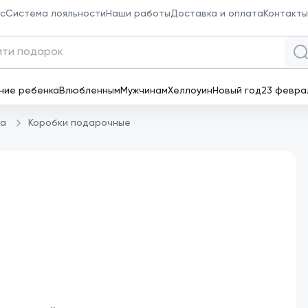
с
Система лояльности
Наши работы
Доставка и оплата
Контакты
к товаров
ние ребенка
Влюбленным
Мужчинам
Хеллоуин
Новый год
23 февра
ка
Коробки подарочные