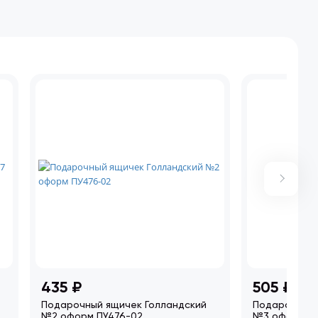
435 ₽
505 ₽
Подарочный ящичек Голландский
Подарочный 
№2 оформ ПУ476-02
№3 оформ П