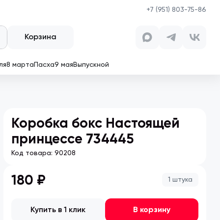
+7 (951) 803-75-86
Корзина
ля
8 марта
Пасха
9 мая
Выпускной
Коробка бокс Настоящей
принцессе 734445
Код товара:
90208
180 ₽
1 штука
Купить в 1 клик
В корзину