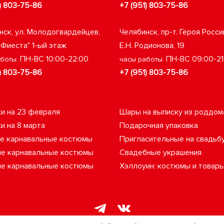
) 803-75-86
+7 (951) 803-75-86
нск, ул. Молодогвардейцев,
Челябинск, пр-т. Героя Росси
"Фиеста" 1-ый этаж
Е.Н. Родионова, 19
ПН-ВС 10:00-22:00
ПН-ВС 09:00-21
аботы:
часы работы:
) 803-75-86
+7 (951) 803-75-86
и на 23 февраля
Шары на выписку из роддом
и на 8 марта
Подарочная упаковка
е карнавальные костюмы
Пригласительные на свадьб
е карнавальные костюмы
Свадебные украшения
е карнавальные костюмы
Хэллоуин: костюмы и товар