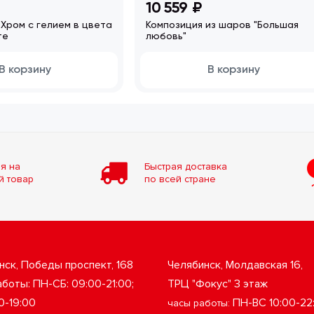
10 559 ₽
) Хром с гелием в цвета
Композиция из шаров "Большая
те
любовь"
В корзину
В корзину
я на
Быстрая доставка
й товар
по всей стране
нск, Победы проспект, 168
Челябинск, Молдавская 16,
боты: ПН-СБ: 09:00-21:00;
ТРЦ "Фокус" 3 этаж
0-19:00
ПН-ВС 10:00-22
часы работы: