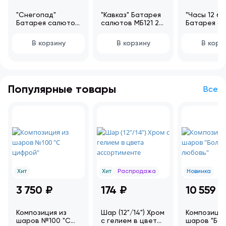
"Снегопад"
"Кавказ" Батарея
"Часы 12 б
Батарея салютов
салютов МБ121 2/1
Батарея с
МБ100 4/1 3
3 категория
МБ86 6/1 3
категория
категория
В корзину
В корзину
В корз
Популярные товары
Все
Хит
Хит
Распродажа
Новинка
3 750 ₽
174 ₽
10 559 ₽
Композиция из
Шар (12"/14") Хром
Композиция
шаров №100 "С
с гелием в цвета
шаров "Бо