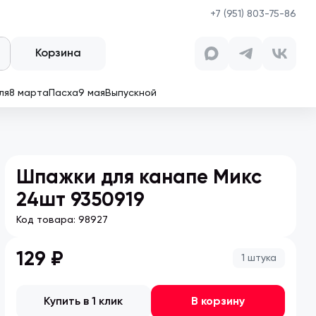
+7 (951) 803-75-86
Корзина
ля
8 марта
Пасха
9 мая
Выпускной
Шпажки для канапе Микс
24шт 9350919
Код товара:
98927
129 ₽
1 штука
Купить в 1 клик
В корзину