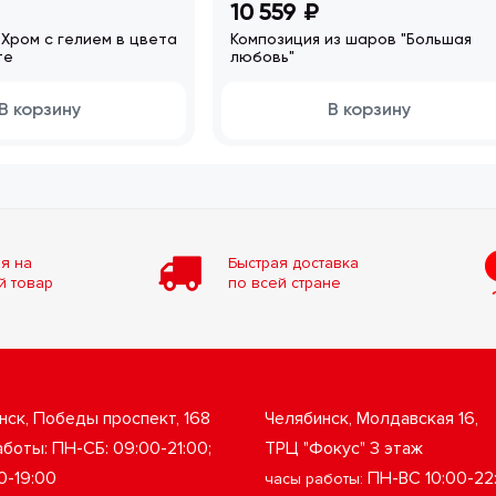
10 559 ₽
) Хром с гелием в цвета
Композиция из шаров "Большая
те
любовь"
В корзину
В корзину
я на
Быстрая доставка
й товар
по всей стране
нск, Победы проспект, 168
Челябинск, Молдавская 16,
боты: ПН-СБ: 09:00-21:00;
ТРЦ "Фокус" 3 этаж
0-19:00
ПН-ВС 10:00-22
часы работы: