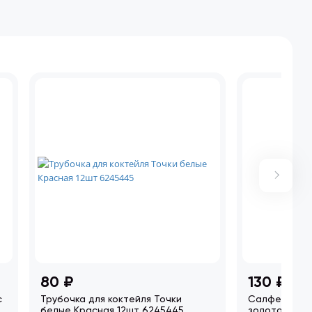
80 ₽
130 ₽
с
Трубочка для коктейля Точки
Салфетка Ко
белые Красная 12шт 6245445
золото Мета