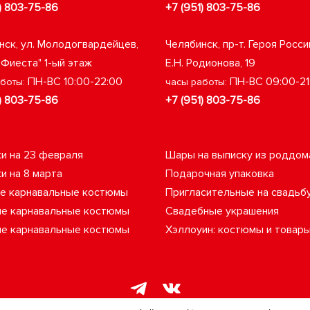
) 803-75-86
+7 (951) 803-75-86
нск, ул. Молодогвардейцев,
Челябинск, пр-т. Героя Росси
"Фиеста" 1-ый этаж
Е.Н. Родионова, 19
ПН-ВС 10:00-22:00
ПН-ВС 09:00-21
аботы:
часы работы:
) 803-75-86
+7 (951) 803-75-86
и на 23 февраля
Шары на выписку из роддом
и на 8 марта
Подарочная упаковка
е карнавальные костюмы
Пригласительные на свадьб
е карнавальные костюмы
Свадебные украшения
е карнавальные костюмы
Хэллоуин: костюмы и товар