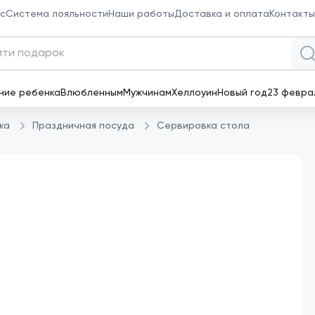
с
Система лояльности
Наши работы
Доставка и оплата
Контакты
к товаров
ние ребенка
Влюбленным
Мужчинам
Хеллоуин
Новый год
23 февра
ка
Праздничная посуда
Сервировка стола