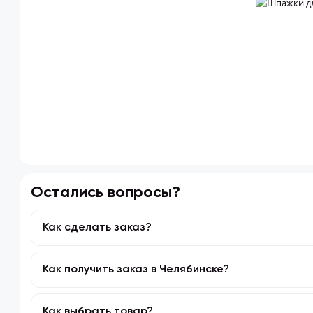
Остались вопросы?
Как сделать заказ?
Подобрать в каталоге или с помощью поискови
Как получить заказ в Челябинске?
Нажать кнопку «КУПИТЬ».
Перейти в корзину и оформить заказ.
Доставляем заказы по Челябинску. Подробнее об
Как выбрать товар?