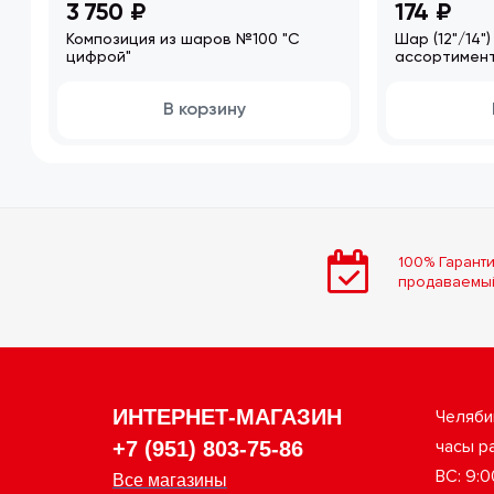
3 750 ₽
174 ₽
Композиция из шаров №100 "С
Шар (12"/14"
цифрой"
ассортимен
В корзину
100% Гаранти
продаваемы
ИНТЕРНЕТ-МАГАЗИН
Челяби
часы ра
+7 (951) 803-75-86
ВС: 9:0
Все магазины