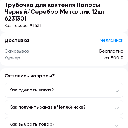
Трубочка для коктейля Полосы
Черный/Серебро Металлик 12шт
6231301
Код товара:
98438
Доставка
Челябинск
Самовывоз
Бесплатно
Курьер
от 500 ₽
Остались вопросы?
Как сделать заказ?
Подобрать в каталоге или с помощью
Как получить заказ в Челябинске?
поисковика нужный товар.
Нажать кнопку «КУПИТЬ».
Доставляем заказы по Челябинску. Подробнее об
Как выбрать товар?
Перейти в корзину и оформить заказ.
условиях и стоимости — на странице