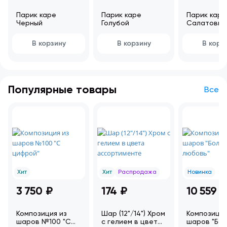
Парик каре
Парик каре
Парик каре
Черный
Голубой
Салатовый
В корзину
В корзину
В корз
Популярные товары
Все
Хит
Хит
Распродажа
Новинка
3 750 ₽
174 ₽
10 559 ₽
Композиция из
Шар (12"/14") Хром
Композиция
шаров №100 "С
с гелием в цвета
шаров "Бо